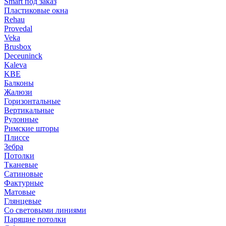
Smart под заказ
Пластиковые окна
Rehau
Provedal
Veka
Brusbox
Deceuninck
Kaleva
KBE
Балконы
Жалюзи
Горизонтальные
Вертикальные
Рулонные
Римские шторы
Плиссе
Зебра
Потолки
Тканевые
Сатиновые
Фактурные
Матовые
Глянцевые
Со световыми линиями
Парящие потолки