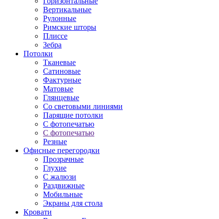
Горизонтальные
Вертикальные
Рулонные
Римские шторы
Плиссе
Зебра
Потолки
Тканевые
Сатиновые
Фактурные
Матовые
Глянцевые
Со световыми линиями
Парящие потолки
С фотопечатью
С фотопечатью
Резные
Офисные перегородки
Прозрачные
Глухие
С жалюзи
Раздвижные
Мобильные
Экраны для стола
Кровати