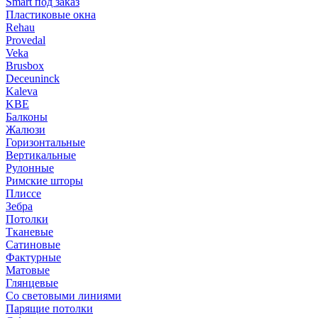
Smart под заказ
Пластиковые окна
Rehau
Provedal
Veka
Brusbox
Deceuninck
Kaleva
KBE
Балконы
Жалюзи
Горизонтальные
Вертикальные
Рулонные
Римские шторы
Плиссе
Зебра
Потолки
Тканевые
Сатиновые
Фактурные
Матовые
Глянцевые
Со световыми линиями
Парящие потолки