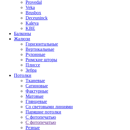
Provedal
Veka
Brusbox
Deceuninck
Kaleva
KBE
Балконы
Жалюзи
Горизонтальные
Вертикальные
Рулонные
Римские шторы
Плиссе
Зебра
Потолки
Тканевые
Сатиновые
Фактурные
Матовые
Глянцевые
Со световыми линиями
Парящие потолки
С фотопечатью
С фотопечатью
Резные