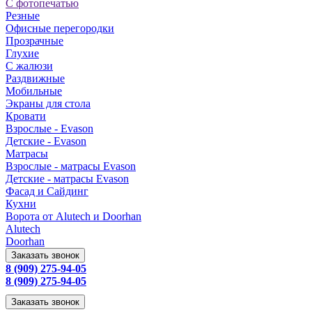
С фотопечатью
Резные
Офисные перегородки
Прозрачные
Глухие
С жалюзи
Раздвижные
Мобильные
Экраны для стола
Кровати
Взрослые - Evason
Детские - Evason
Матрасы
Взрослые - матрасы Evason
Детские - матрасы Evason
Фасад и Сайдинг
Кухни
Ворота от Alutech и Doorhan
Alutech
Doorhan
Заказать звонок
8 (909) 275-94-05
8 (909) 275-94-05
Заказать звонок