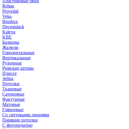
Пластиковые окна
Rehau
Provedal
Veka
Brusbox
Deceuninck
Kaleva
KBE
Балконы
Жалюзи
Горизонтальные
Вертикальные
Рулонные
Римские шторы
Плиссе
Зебра
Потолки
Тканевые
Сатиновые
Фактурные
Матовые
Глянцевые
Со световыми линиями
Парящие потолки
С фотопечатью