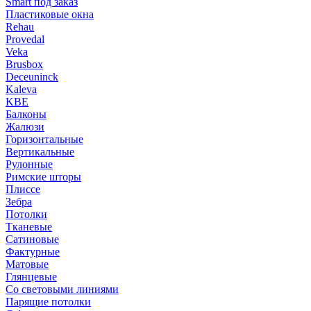
Smart под заказ
Пластиковые окна
Rehau
Provedal
Veka
Brusbox
Deceuninck
Kaleva
KBE
Балконы
Жалюзи
Горизонтальные
Вертикальные
Рулонные
Римские шторы
Плиссе
Зебра
Потолки
Тканевые
Сатиновые
Фактурные
Матовые
Глянцевые
Со световыми линиями
Парящие потолки