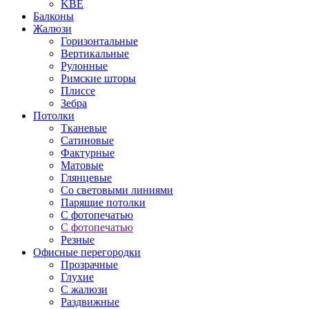
KBE
Балконы
Жалюзи
Горизонтальные
Вертикальные
Рулонные
Римские шторы
Плиссе
Зебра
Потолки
Тканевые
Сатиновые
Фактурные
Матовые
Глянцевые
Со световыми линиями
Парящие потолки
С фотопечатью
С фотопечатью
Резные
Офисные перегородки
Прозрачные
Глухие
С жалюзи
Раздвижные