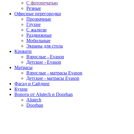
С фотопечатью
Резные
Офисные перегородки
Прозрачные
Глухие
С жалюзи
Раздвижные
Мобильные
Экраны для стола
Кровати
Взрослые - Evason
Детские - Evason
Матрасы
Взрослые - матрасы Evason
Детские - матрасы Evason
Фасад и Сайдинг
Кухни
Ворота от Alutech и Doorhan
Alutech
Doorhan