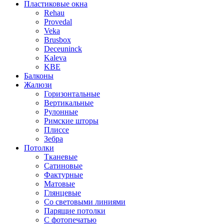
Пластиковые окна
Rehau
Provedal
Veka
Brusbox
Deceuninck
Kaleva
KBE
Балконы
Жалюзи
Горизонтальные
Вертикальные
Рулонные
Римские шторы
Плиссе
Зебра
Потолки
Тканевые
Сатиновые
Фактурные
Матовые
Глянцевые
Со световыми линиями
Парящие потолки
С фотопечатью