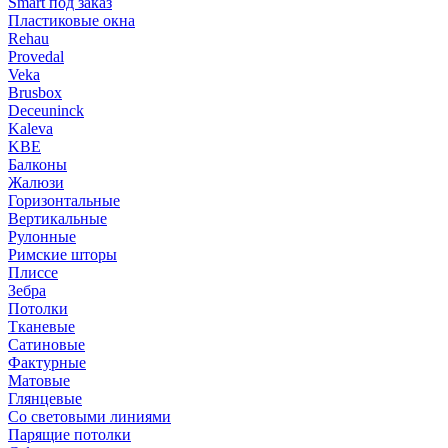
Smart под заказ
Пластиковые окна
Rehau
Provedal
Veka
Brusbox
Deceuninck
Kaleva
KBE
Балконы
Жалюзи
Горизонтальные
Вертикальные
Рулонные
Римские шторы
Плиссе
Зебра
Потолки
Тканевые
Сатиновые
Фактурные
Матовые
Глянцевые
Со световыми линиями
Парящие потолки