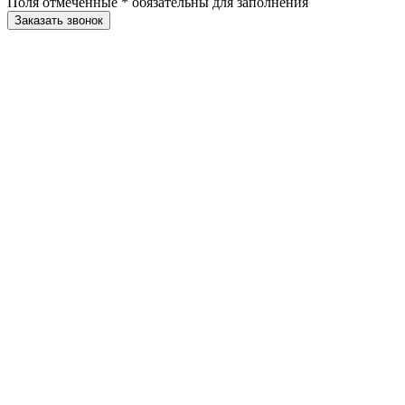
Поля отмеченные
*
обязательны для заполнения