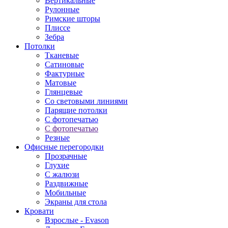
Вертикальные
Рулонные
Римские шторы
Плиссе
Зебра
Потолки
Тканевые
Сатиновые
Фактурные
Матовые
Глянцевые
Со световыми линиями
Парящие потолки
С фотопечатью
С фотопечатью
Резные
Офисные перегородки
Прозрачные
Глухие
С жалюзи
Раздвижные
Мобильные
Экраны для стола
Кровати
Взрослые - Evason