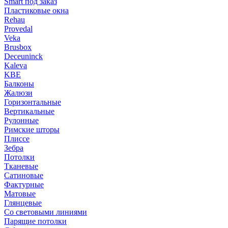
Smart под заказ
Пластиковые окна
Rehau
Provedal
Veka
Brusbox
Deceuninck
Kaleva
KBE
Балконы
Жалюзи
Горизонтальные
Вертикальные
Рулонные
Римские шторы
Плиссе
Зебра
Потолки
Тканевые
Сатиновые
Фактурные
Матовые
Глянцевые
Со световыми линиями
Парящие потолки