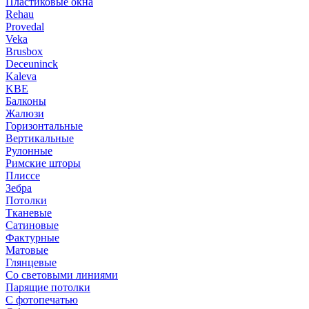
Пластиковые окна
Rehau
Provedal
Veka
Brusbox
Deceuninck
Kaleva
KBE
Балконы
Жалюзи
Горизонтальные
Вертикальные
Рулонные
Римские шторы
Плиссе
Зебра
Потолки
Тканевые
Сатиновые
Фактурные
Матовые
Глянцевые
Со световыми линиями
Парящие потолки
С фотопечатью