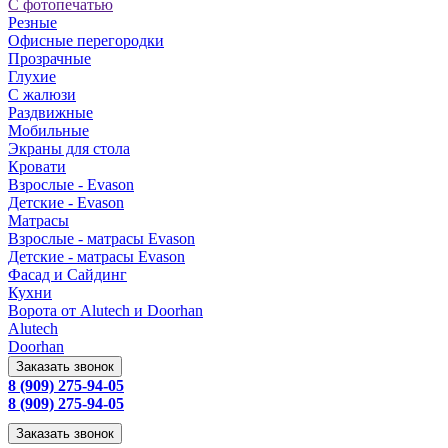
С фотопечатью
Резные
Офисные перегородки
Прозрачные
Глухие
С жалюзи
Раздвижные
Мобильные
Экраны для стола
Кровати
Взрослые - Evason
Детские - Evason
Матрасы
Взрослые - матрасы Evason
Детские - матрасы Evason
Фасад и Сайдинг
Кухни
Ворота от Alutech и Doorhan
Alutech
Doorhan
Заказать звонок
8 (909) 275-94-05
8 (909) 275-94-05
Заказать звонок