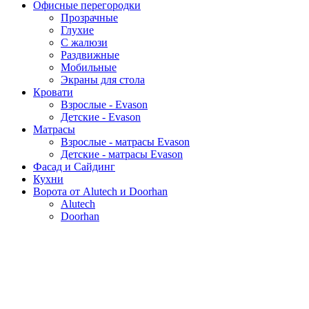
Офисные перегородки
Прозрачные
Глухие
С жалюзи
Раздвижные
Мобильные
Экраны для стола
Кровати
Взрослые - Evason
Детские - Evason
Матрасы
Взрослые - матрасы Evason
Детские - матрасы Evason
Фасад и Сайдинг
Кухни
Ворота от Alutech и Doorhan
Alutech
Doorhan