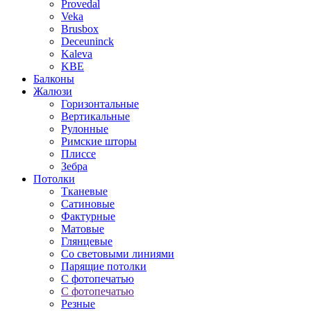
Provedal
Veka
Brusbox
Deceuninck
Kaleva
KBE
Балконы
Жалюзи
Горизонтальные
Вертикальные
Рулонные
Римские шторы
Плиссе
Зебра
Потолки
Тканевые
Сатиновые
Фактурные
Матовые
Глянцевые
Со световыми линиями
Парящие потолки
С фотопечатью
С фотопечатью
Резные