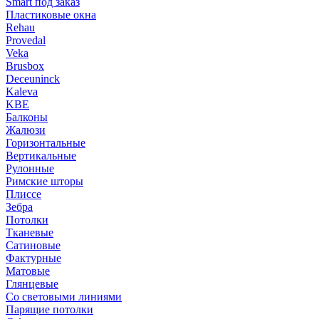
Smart под заказ
Пластиковые окна
Rehau
Provedal
Veka
Brusbox
Deceuninck
Kaleva
KBE
Балконы
Жалюзи
Горизонтальные
Вертикальные
Рулонные
Римские шторы
Плиссе
Зебра
Потолки
Тканевые
Сатиновые
Фактурные
Матовые
Глянцевые
Со световыми линиями
Парящие потолки