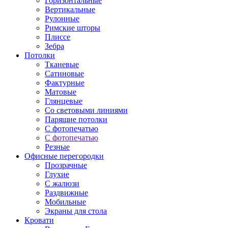
Горизонтальные
Вертикальные
Рулонные
Римские шторы
Плиссе
Зебра
Потолки
Тканевые
Сатиновые
Фактурные
Матовые
Глянцевые
Со световыми линиями
Парящие потолки
С фотопечатью
С фотопечатью
Резные
Офисные перегородки
Прозрачные
Глухие
С жалюзи
Раздвижные
Мобильные
Экраны для стола
Кровати