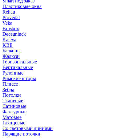
Smart под заказ
Пластиковые окна
Rehau
Provedal
Veka
Brusbox
Deceuninck
Kaleva
KBE
Балконы
Жалюзи
Горизонтальные
Вертикальные
Рулонные
Римские шторы
Плиссе
Зебра
Потолки
Тканевые
Сатиновые
Фактурные
Матовые
Глянцевые
Со световыми линиями
Парящие потолки