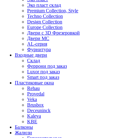
Эко пласт склад
Premium Collection, Style
Techno Collection
Design Collection
Europe Collection
Двери с 3D Фрезеровкой
Двери МС
AL-серия
Фурнитура
Входные двери
Склад
Феррони под заказ
Luxor под заказ
Smart под заказ
Пластиковые окна
Rehau
Provedal
Veka
Brusbox
Deceuninck
Kaleva
KBE
Балконы
Жалюзи