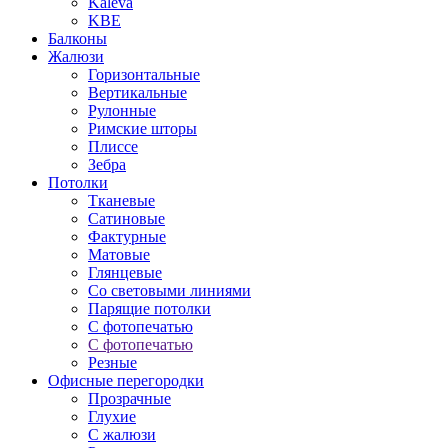
Kaleva
KBE
Балконы
Жалюзи
Горизонтальные
Вертикальные
Рулонные
Римские шторы
Плиссе
Зебра
Потолки
Тканевые
Сатиновые
Фактурные
Матовые
Глянцевые
Со световыми линиями
Парящие потолки
С фотопечатью
С фотопечатью
Резные
Офисные перегородки
Прозрачные
Глухие
С жалюзи