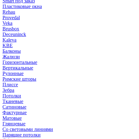
Smart под заказ
Пластиковые окна
Rehau
Provedal
Veka
Brusbox
Deceuninck
Kaleva
KBE
Балконы
Жалюзи
Горизонтальные
Вертикальные
Рулонные
Римские шторы
Плиссе
Зебра
Потолки
Тканевые
Сатиновые
Фактурные
Матовые
Глянцевые
Со световыми линиями
Парящие потолки