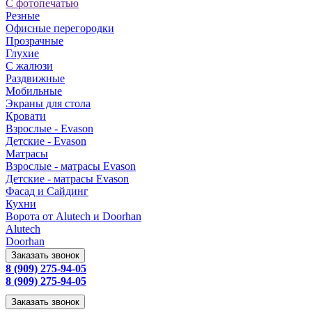
С фотопечатью
Резные
Офисные перегородки
Прозрачные
Глухие
С жалюзи
Раздвижные
Мобильные
Экраны для стола
Кровати
Взрослые - Evason
Детские - Evason
Матрасы
Взрослые - матрасы Evason
Детские - матрасы Evason
Фасад и Сайдинг
Кухни
Ворота от Alutech и Doorhan
Alutech
Doorhan
Заказать звонок
8 (909) 275-94-05
8 (909) 275-94-05
Заказать звонок