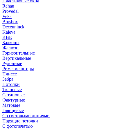
Пластиковые окна
Rehau
Provedal
Veka
Brusbox
Deceuninck
Kaleva
KBE
Балконы
Жалюзи
Горизонтальные
Вертикальные
Рулонные
Римские шторы
Плиссе
Зебра
Потолки
Тканевые
Сатиновые
Фактурные
Матовые
Глянцевые
Со световыми линиями
Парящие потолки
С фотопечатью