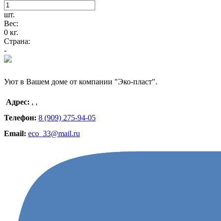
шт.
Вес:
0 кг.
Страна:
-
Уют в Вашем доме от компании "Эко-пласт".
Адрес:
,
,
Телефон:
8 (909) 275-94-05
Email:
eco_33@mail.ru