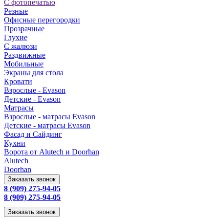
С фотопечатью
Резные
Офисные перегородки
Прозрачные
Глухие
С жалюзи
Раздвижные
Мобильные
Экраны для стола
Кровати
Взрослые - Evason
Детские - Evason
Матрасы
Взрослые - матрасы Evason
Детские - матрасы Evason
Фасад и Сайдинг
Кухни
Ворота от Alutech и Doorhan
Alutech
Doorhan
Заказать звонок
8 (909) 275-94-05
8 (909) 275-94-05
Заказать звонок