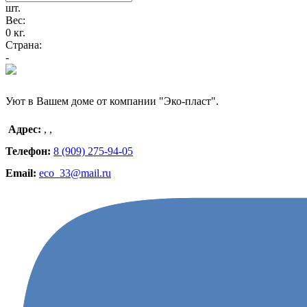
шт.
Вес:
0 кг.
Страна:
-
Уют в Вашем доме от компании "Эко-пласт".
Адрес:
,
,
Телефон:
8 (909) 275-94-05
Email:
eco_33@mail.ru