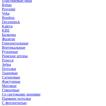
Пластиковые окна
Rehau
Provedal
Veka
Brusbox
Deceuninck
Kaleva
KBE
Балконы
Жалюзи
Горизонтальные
Вертикальные
Рулонные
Римские шторы
Плиссе
Зебра
Потолки
Тканевые
Сатиновые
Фактурные
Матовые
Глянцевые
Со световыми линиями
Парящие потолки
С фотопечатью