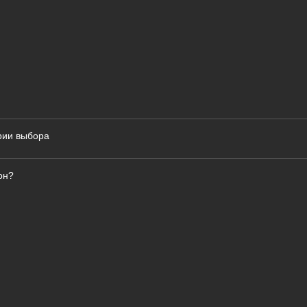
ерии выбора
он?