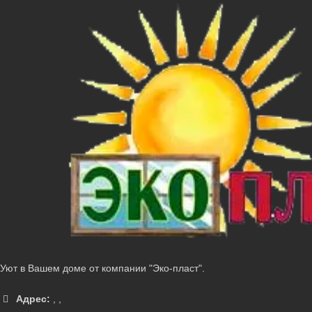
Уют в Вашем доме от компании "Эко-пласт".
Адрес:
,
,