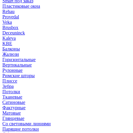
Smart под заказ
Пластиковые окна
Rehau
Provedal
Veka
Brusbox
Deceuninck
Kaleva
KBE
Балконы
Жалюзи
Горизонтальные
Вертикальные
Рулонные
Римские шторы
Плиссе
Зебра
Потолки
Тканевые
Сатиновые
Фактурные
Матовые
Глянцевые
Со световыми линиями
Парящие потолки