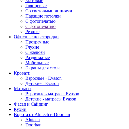
Матовые
Глянцевые
Со световыми линиями
Парящие потолки
С фотопечатью
С фотопечатью
Резные
Офисные перегородки
Прозрачные
Глухие
С жалюзи
Раздвижные
Мобильные
Экраны для стола
Кровати
Взрослые - Evason
Детские - Evason
Матрасы
Взрослые - матрасы Evason
Детские - матрасы Evason
Фасад и Сайдинг
Кухни
Ворота от Alutech и Doorhan
Alutech
Doorhan