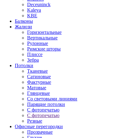
Deceuninck
Kaleva
KBE
Балконы
Жалюзи
Горизонтальные
Вертикальные
Рулонные
Римские шторы
Плиссе
Зебра
Потолки
Тканевые
Сатиновые
Фактурные
Матовые
Глянцевые
Со световыми линиями
Парящие потолки
С фотопечатью
С фотопечатью
Резные
Офисные перегородки
Прозрачные
Глухие