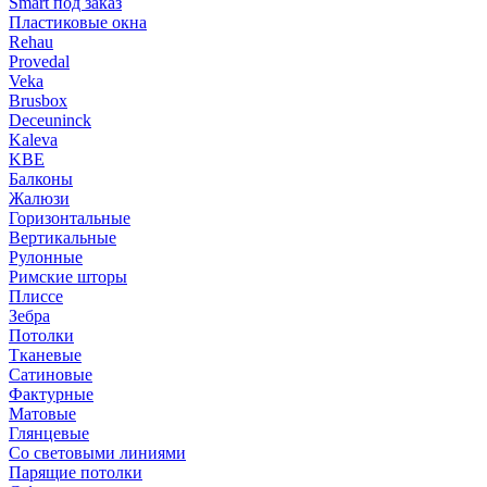
Smart под заказ
Пластиковые окна
Rehau
Provedal
Veka
Brusbox
Deceuninck
Kaleva
KBE
Балконы
Жалюзи
Горизонтальные
Вертикальные
Рулонные
Римские шторы
Плиссе
Зебра
Потолки
Тканевые
Сатиновые
Фактурные
Матовые
Глянцевые
Со световыми линиями
Парящие потолки