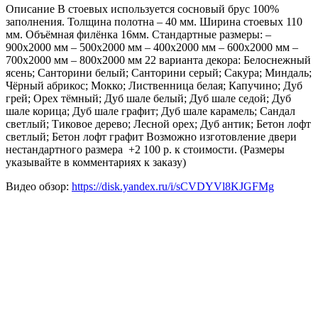
Описание В стоевых используется сосновый брус 100%
заполнения. Толщина полотна – 40 мм. Ширина стоевых 110
мм. Объёмная филёнка 16мм. Стандартные размеры: –
900х2000 мм – 500х2000 мм – 400х2000 мм – 600х2000 мм –
700х2000 мм – 800х2000 мм 22 варианта декора: Белоснежный
ясень; Санторини белый; Санторини серый; Сакура; Миндаль;
Чёрный абрикос; Мокко; Лиственница белая; Капучино; Дуб
грей; Орех тёмный; Дуб шале белый; Дуб шале седой; Дуб
шале корица; Дуб шале графит; Дуб шале карамель; Сандал
светлый; Тиковое дерево; Лесной орех; Дуб антик; Бетон лофт
светлый; Бетон лофт графит Возможно изготовление двери
нестандартного размера +2 100 р. к стоимости. (Размеры
указывайте в комментариях к заказу)
Видео обзор:
https://disk.yandex.ru/i/sCVDYVl8KJGFMg