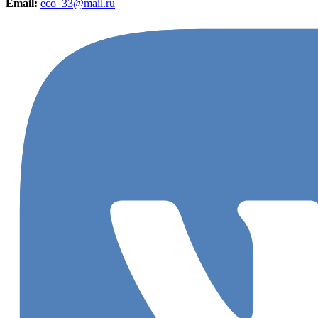
Email:
eco_33@mail.ru