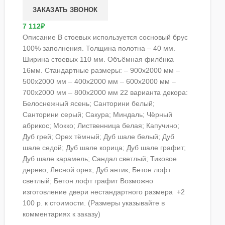
7 112₽
Описание В стоевых используется сосновый брус
100% заполнения. Толщина полотна – 40 мм.
Ширина стоевых 110 мм. Объёмная филёнка
16мм. Стандартные размеры: – 900х2000 мм –
500х2000 мм – 400х2000 мм – 600х2000 мм –
700х2000 мм – 800х2000 мм 22 варианта декора:
Белоснежный ясень; Санторини белый;
Санторини серый; Сакура; Миндаль; Чёрный
абрикос; Мокко; Лиственница белая; Капучино;
Дуб грей; Орех тёмный; Дуб шале белый; Дуб
шале седой; Дуб шале корица; Дуб шале графит;
Дуб шале карамель; Сандал светлый; Тиковое
дерево; Лесной орех; Дуб антик; Бетон лофт
светлый; Бетон лофт графит Возможно
изготовление двери нестандартного размера +2
100 р. к стоимости. (Размеры указывайте в
комментариях к заказу)