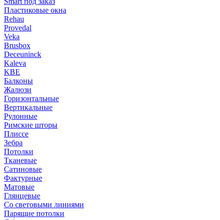
Smart под заказ
Пластиковые окна
Rehau
Provedal
Veka
Brusbox
Deceuninck
Kaleva
KBE
Балконы
Жалюзи
Горизонтальные
Вертикальные
Рулонные
Римские шторы
Плиссе
Зебра
Потолки
Тканевые
Сатиновые
Фактурные
Матовые
Глянцевые
Со световыми линиями
Парящие потолки