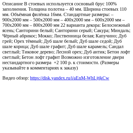
Описание В стоевых используется сосновый брус 100%
заполнения. Толщина полотна – 40 мм. Ширина стоевых 110
мм. Объёмная филёнка 16мм. Стандартные размеры: –
900х2000 мм – 500х2000 мм – 400х2000 мм – 600х2000 мм –
700х2000 мм – 800х2000 мм 22 варианта декора: Белоснежный
ясень; Санторини белый; Санторини серый; Сакура; Миндаль;
Чёрный абрикос; Мокко; Лиственница белая; Капучино; Дуб
грей; Орех тёмный; Дуб шале белый; Дуб шале седой; Дуб
шале корица; Дуб шале графит; Дуб шале карамель; Сандал
светлый; Тиковое дерево; Лесной орех; Дуб антик; Бетон лофт
светлый; Бетон лофт графит Возможно изготовление двери
нестандартного размера +2 100 р. к стоимости. (Размеры
указывайте в комментариях к заказу)
Видео обзор:
https://disk.yandex.ru/i/aEnM-WhLjtjkCw