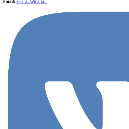
Email:
eco_33@mail.ru