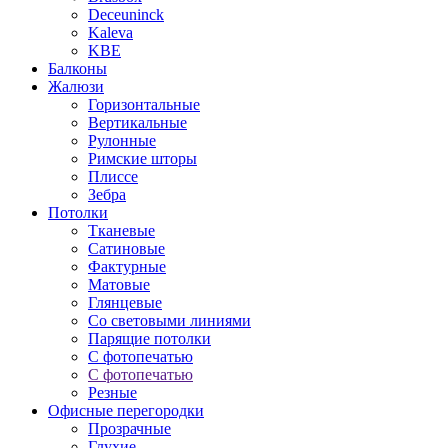
Deceuninck
Kaleva
KBE
Балконы
Жалюзи
Горизонтальные
Вертикальные
Рулонные
Римские шторы
Плиссе
Зебра
Потолки
Тканевые
Сатиновые
Фактурные
Матовые
Глянцевые
Со световыми линиями
Парящие потолки
С фотопечатью
С фотопечатью
Резные
Офисные перегородки
Прозрачные
Глухие