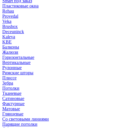
Smart под заказ
Пластиковые окна
Rehau
Provedal
Veka
Brusbox
Deceuninck
Kaleva
KBE
Балконы
Жалюзи
Горизонтальные
Вертикальные
Рулонные
Римские шторы
Плиссе
Зебра
Потолки
Тканевые
Сатиновые
Фактурные
Матовые
Глянцевые
Со световыми линиями
Парящие потолки