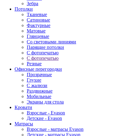
Зебра
Потолки
Тканевые
Сатиновые
Фактурные
Матовые
Глянцевые
Со световыми линиями
Парящие потолки
С фотопечатью
С фотопечатью
Резные
Офисные перегородки
Прозрачные
Глухие
С жалюзи
Раздвижные
Мобильные
Экраны для стола
Кровати
Взрослые - Evason
Детские - Evason
Матрасы
Взрослые - матрасы Evason
Детские - матрасы Evason