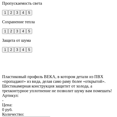
Пропускаемость света
1
2
3
4
5
Сохранение тепла
1
2
3
4
5
Защита от шума
1
2
3
4
5
Пластиковый профиль ВЕКА, в котором детали из ПВХ
«пропадают» из вида, делая само раму более «открытой».
Шестикамерная конструкция защитит от холода, а
трехконтурное уплотнение не позволит шуму вам помешать!
Артикул:
-
Цена:
0 руб.
Количество: