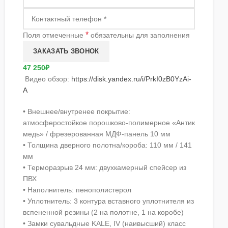
*
Поля отмеченные
обязательны для заполнения
47 250₽
Видео обзор:
https://disk.yandex.ru/i/PrkI0zB0YzAi-
A
• Внешнее/внутренее покрытие:
атмосферостойкое порошково-полимерное «Антик
медь» / фрезерованная МДФ-панель 10 мм
• Толщина дверного полотна/короба: 110 мм / 141
мм
• Терморазрыв 24 мм: двухкамерный спейсер из
ПВХ
• Наполнитель: пенополистерол
• Уплотнитель: 3 контура вставного уплотнителя из
вспененной резины (2 на полотне, 1 на коробе)
• Замки сувальдные KALE, IV (наивысший) класс