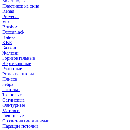
Smart под заказ
Пластиковые окна
Rehau
Provedal
Veka
Brusbox
Deceuninck
Kaleva
KBE
Балконы
Жалюзи
Горизонтальные
Вертикальные
Рулонные
Римские шторы
Плиссе
Зебра
Потолки
Тканевые
Сатиновые
Фактурные
Матовые
Глянцевые
Со световыми линиями
Парящие потолки