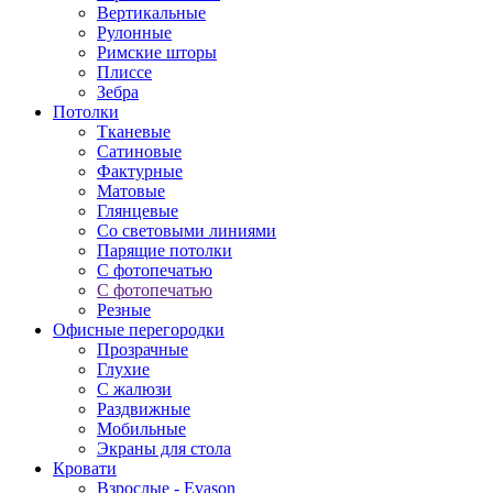
Вертикальные
Рулонные
Римские шторы
Плиссе
Зебра
Потолки
Тканевые
Сатиновые
Фактурные
Матовые
Глянцевые
Со световыми линиями
Парящие потолки
С фотопечатью
С фотопечатью
Резные
Офисные перегородки
Прозрачные
Глухие
С жалюзи
Раздвижные
Мобильные
Экраны для стола
Кровати
Взрослые - Evason