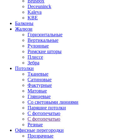
Brusbox
Deceuninck
Kaleva
KBE
Балконы
Жалюзи
Горизонтальные
Вертикальные
Рулонные
Римские шторы
Плиссе
Зебра
Потолки
Тканевые
Сатиновые
Фактурные
Матовые
Глянцевые
Со световыми линиями
Парящие потолки
С фотопечатью
С фотопечатью
Резные
Офисные перегородки
Прозрачные