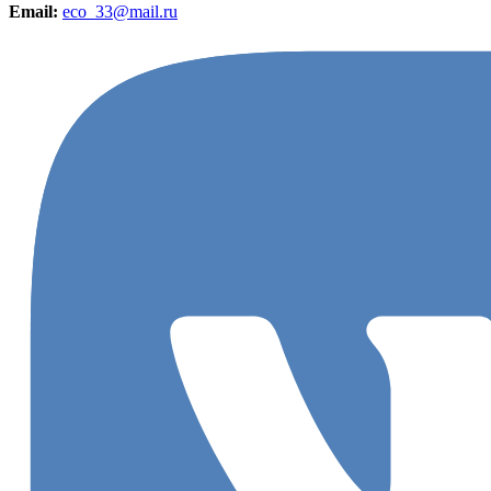
Email:
eco_33@mail.ru