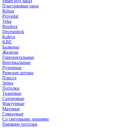
Smart под заказ
Пластиковые окна
Rehau
Provedal
Veka
Brusbox
Deceuninck
Kaleva
KBE
Балконы
Жалюзи
Горизонтальные
Вертикальные
Рулонные
Римские шторы
Плиссе
Зебра
Потолки
Тканевые
Сатиновые
Фактурные
Матовые
Глянцевые
Со световыми линиями
Парящие потолки