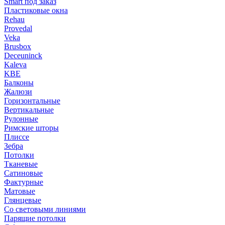
Smart под заказ
Пластиковые окна
Rehau
Provedal
Veka
Brusbox
Deceuninck
Kaleva
KBE
Балконы
Жалюзи
Горизонтальные
Вертикальные
Рулонные
Римские шторы
Плиссе
Зебра
Потолки
Тканевые
Сатиновые
Фактурные
Матовые
Глянцевые
Со световыми линиями
Парящие потолки