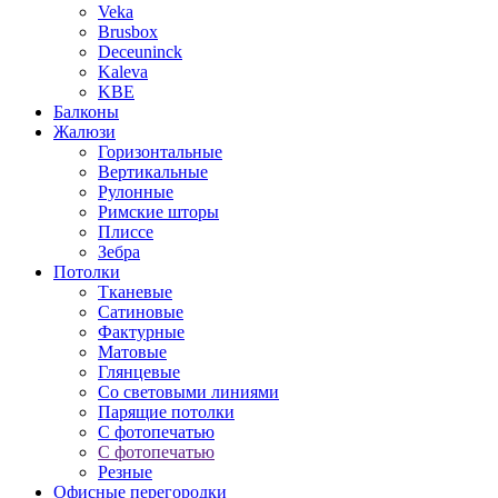
Veka
Brusbox
Deceuninck
Kaleva
KBE
Балконы
Жалюзи
Горизонтальные
Вертикальные
Рулонные
Римские шторы
Плиссе
Зебра
Потолки
Тканевые
Сатиновые
Фактурные
Матовые
Глянцевые
Со световыми линиями
Парящие потолки
С фотопечатью
С фотопечатью
Резные
Офисные перегородки