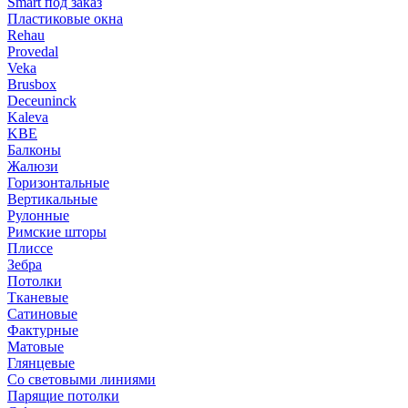
Smart под заказ
Пластиковые окна
Rehau
Provedal
Veka
Brusbox
Deceuninck
Kaleva
KBE
Балконы
Жалюзи
Горизонтальные
Вертикальные
Рулонные
Римские шторы
Плиссе
Зебра
Потолки
Тканевые
Сатиновые
Фактурные
Матовые
Глянцевые
Со световыми линиями
Парящие потолки