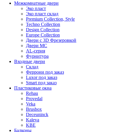
Межкомнатные двери
Эко пласт
Эко пласт склад
Premium Collection, Style
Techno Collection
Design Collection
Europe Collection
Двери с 3D Фрезеровкой
Двери МС
AL-серия
Фурнитура
Входные двери
Склад
Феррони под заказ
Luxor под заказ
Smart под заказ
Пластиковые окна
Rehau
Provedal
Veka
Brusbox
Deceuninck
Kaleva
KBE
Балконы