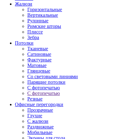
Жалюзи
Горизонтальные
Вертикальные
Рулонные
Римские шторы
Плиссе
Зебра
Потолки
Тканевые
Сатиновые
Фактурные
Матовые
Глянцевые
Со световыми линиями
Парящие потолки
С фотопечатью
С фотопечатью
Резные
Офисные перегородки
Прозрачные
Глухие
С жалюзи
Раздвижные
Мобильные
Экраны для стола