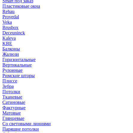
Smart под заказ
Пластиковые окна
Rehau
Provedal
Veka
Brusbox
Deceuninck
Kaleva
KBE
Балконы
Жалюзи
Горизонтальные
Вертикальные
Рулонные
Римские шторы
Плиссе
Зебра
Потолки
Тканевые
Сатиновые
Фактурные
Матовые
Глянцевые
Со световыми линиями
Парящие потолки