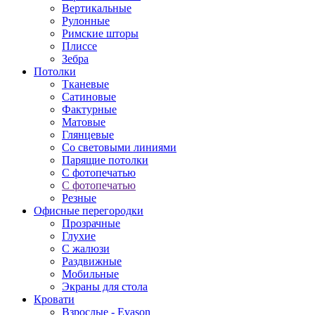
Вертикальные
Рулонные
Римские шторы
Плиссе
Зебра
Потолки
Тканевые
Сатиновые
Фактурные
Матовые
Глянцевые
Со световыми линиями
Парящие потолки
С фотопечатью
С фотопечатью
Резные
Офисные перегородки
Прозрачные
Глухие
С жалюзи
Раздвижные
Мобильные
Экраны для стола
Кровати
Взрослые - Evason