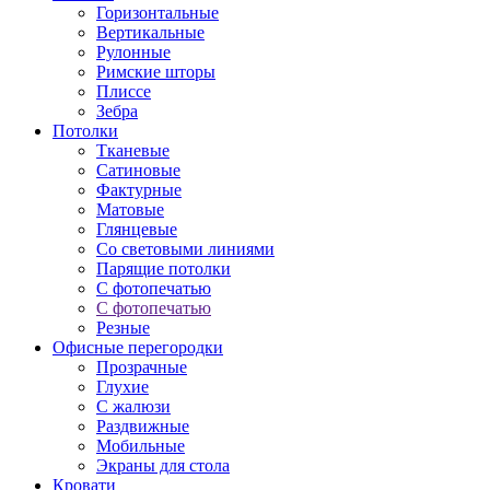
Горизонтальные
Вертикальные
Рулонные
Римские шторы
Плиссе
Зебра
Потолки
Тканевые
Сатиновые
Фактурные
Матовые
Глянцевые
Со световыми линиями
Парящие потолки
С фотопечатью
С фотопечатью
Резные
Офисные перегородки
Прозрачные
Глухие
С жалюзи
Раздвижные
Мобильные
Экраны для стола
Кровати