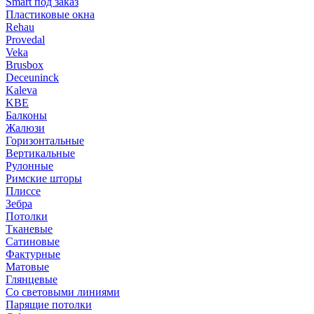
Smart под заказ
Пластиковые окна
Rehau
Provedal
Veka
Brusbox
Deceuninck
Kaleva
KBE
Балконы
Жалюзи
Горизонтальные
Вертикальные
Рулонные
Римские шторы
Плиссе
Зебра
Потолки
Тканевые
Сатиновые
Фактурные
Матовые
Глянцевые
Со световыми линиями
Парящие потолки