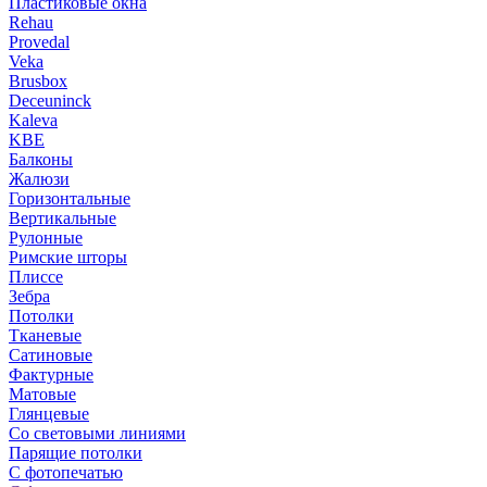
Пластиковые окна
Rehau
Provedal
Veka
Brusbox
Deceuninck
Kaleva
KBE
Балконы
Жалюзи
Горизонтальные
Вертикальные
Рулонные
Римские шторы
Плиссе
Зебра
Потолки
Тканевые
Сатиновые
Фактурные
Матовые
Глянцевые
Со световыми линиями
Парящие потолки
С фотопечатью