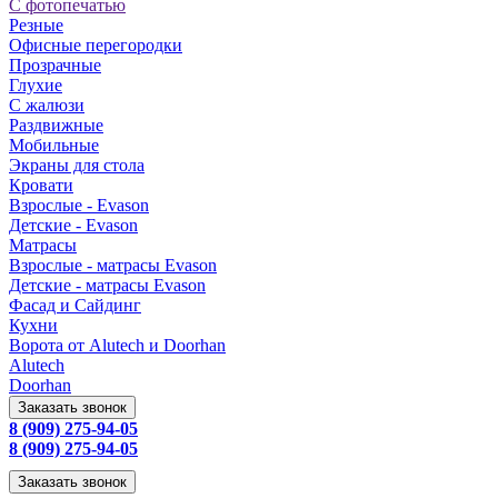
С фотопечатью
Резные
Офисные перегородки
Прозрачные
Глухие
С жалюзи
Раздвижные
Мобильные
Экраны для стола
Кровати
Взрослые - Evason
Детские - Evason
Матрасы
Взрослые - матрасы Evason
Детские - матрасы Evason
Фасад и Сайдинг
Кухни
Ворота от Alutech и Doorhan
Alutech
Doorhan
Заказать звонок
8 (909) 275-94-05
8 (909) 275-94-05
Заказать звонок