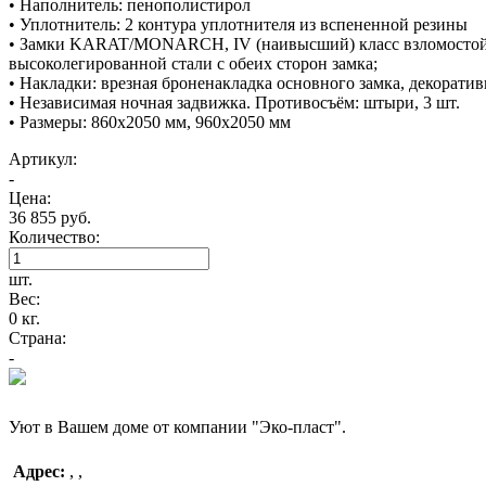
• Наполнитель: пенополистирол
• Уплотнитель: 2 контура уплотнителя из вспененной резины
• Замки KARAT/MONARCH, IV (наивысший) класс взломостойкос
высоколегированной стали с обеих сторон замка;
• Накладки: врезная броненакладка основного замка, декорати
• Независимая ночная задвижка. Противосъём: штыри, 3 шт.
• Размеры: 860х2050 мм, 960х2050 мм
Артикул:
-
Цена:
36 855 руб.
Количество:
шт.
Вес:
0 кг.
Страна:
-
Уют в Вашем доме от компании "Эко-пласт".
Адрес:
,
,